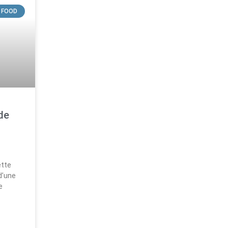
 FOOD
de
ette
d’une
e