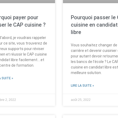
rquoi payer pour
Pourquoi passer le
ser le CAP cuisine ?
cuisine en candidat
libre
’abord, je voudrais rappeler
r ce site, vous trouverez de
Vous souhaitez changer de
eux supports pour réviser
carrière et devenir cuisinier
en et réussir le CAP cuisine
pour autant devoir retourne
ndidat libre facilement….et
les bancs de l’école ? Le CA
centre de formation.
cuisine en candidat libre est
meilleure solution.
A SUITE »
LIRE LA SUITE »
re 2, 2022
août 25, 2022