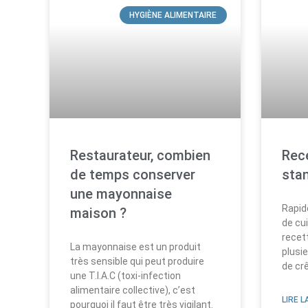
HYGIÈNE ALIMENTAIRE
Restaurateur, combien
Rece
de temps conserver
sta
une mayonnaise
Rapid
maison ?
de cui
recett
La mayonnaise est un produit
plusi
très sensible qui peut produire
de cr
une T.I.A.C (toxi-infection
alimentaire collective), c’est
LIRE L
pourquoi il faut être très vigilant.