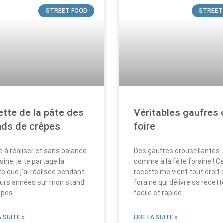
STREET FOOD
STREET
tte de la pâte des
Véritables gaufres 
nds de crêpes
foire
e à réaliser et sans balance
Des gaufres croustillantes
sine, je te partage la
comme à la fête foraine ! C
e que j’ai réalisée pendant
recette me vient tout droit 
eurs années sur mon stand
foraine qui délivre sa recett
êpes.
facile et rapide
A SUITE »
LIRE LA SUITE »