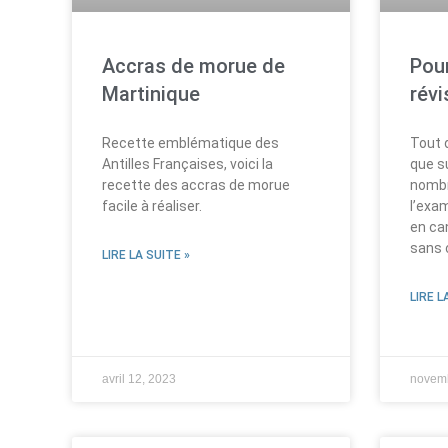
Accras de morue de
Pou
Martinique
révi
Recette emblématique des
Tout d
Antilles Françaises, voici la
que su
recette des accras de morue
nombr
facile à réaliser.
l’exam
en ca
sans 
LIRE LA SUITE »
LIRE L
avril 12, 2023
novemb